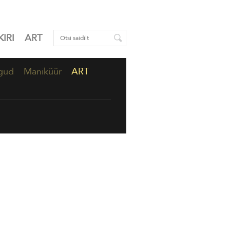
IRI
ART
gud
Maniküür
ART