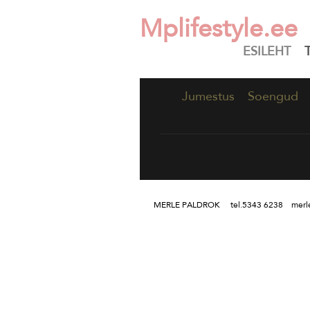
Mplifestyle.ee
ESILEHT
Jumestus
Soengud
MERLE PALDROK tel.5343 6238 merle.