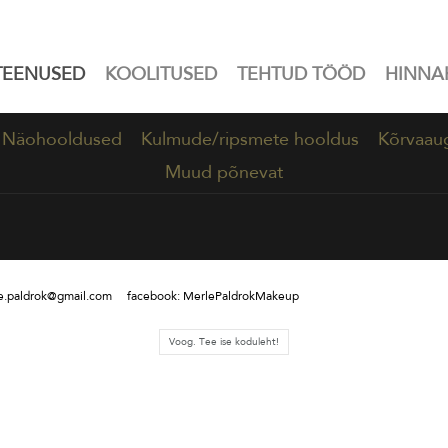
TEENUSED
KOOLITUSED
TEHTUD TÖÖD
HINNAK
Näohooldused
Kulmude/ripsmete hooldus
Kõrvaau
Muud põnevat
paldrok@gmail.com facebook: MerlePaldrokMakeup
Voog. Tee ise koduleht!