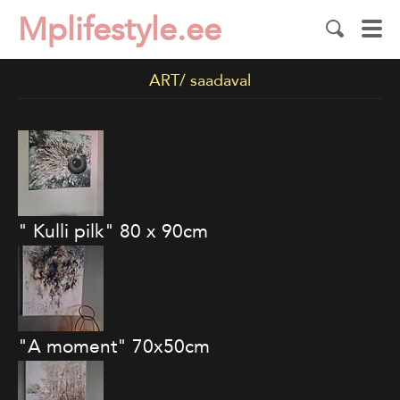
Mplifestyle.ee
ART/ saadaval
" Kulli pilk" 80 x 90cm
"A moment" 70x50cm