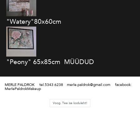
"Watery"80x60cm
"Peony" 65x85cm MÜÜDUD
MERLE PALDROK tel.5343 6238 merle.paldrok@gmail.com facebook:
MerlePaldrokMakeup
Voog. Tee ise koduleht!