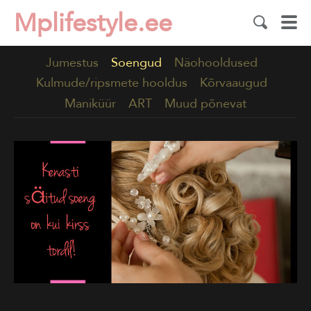
Mplifestyle.ee
Jumestus
Soengud
Näohooldused
Kulmude/ripsmete hooldus
Kõrvaaugud
Maniküür
ART
Muud põnevat