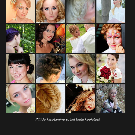
Piltide kasutamine
autori loata
keelatud
!